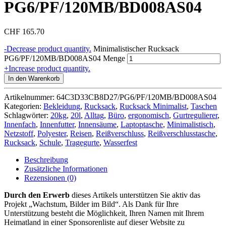
PG6/PF/120MB/BD008AS04
CHF
165.70
-
Decrease product quantity.
Minimalistischer Rucksack
PG6/PF/120MB/BD008AS04 Menge
+
Increase product quantity.
In den Warenkorb
Artikelnummer:
64C3D33CB8D27/PG6/PF/120MB/BD008AS04
Kategorien:
Bekleidung
,
Rucksack
,
Rucksack Minimalist
,
Taschen
Schlagwörter:
20kg
,
20l
,
Alltag
,
Büro
,
ergonomisch
,
Gurtregulierer
,
Innenfach
,
Innenfutter
,
Innensäume
,
Laptoptasche
,
Minimalistisch
,
Netzstoff
,
Polyester
,
Reisen
,
Reißverschluss
,
Reißverschlusstasche
,
Rucksack
,
Schule
,
Tragegurte
,
Wasserfest
Beschreibung
Zusätzliche Informationen
Rezensionen (0)
Durch den Erwerb
dieses Artikels unterstützen Sie aktiv das
Projekt „Wachstum, Bilder im Bild“. Als Dank für Ihre
Unterstützung besteht die Möglichkeit, Ihren Namen mit Ihrem
Heimatland in einer Sponsorenliste auf dieser Website zu