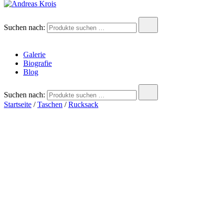
Andreas Krois
Wachstum Bilder im Bild
Suchen nach:
Galerie
Biografie
Blog
Suchen nach:
Startseite
/
Taschen
/
Rucksack