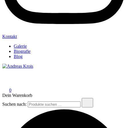
Kontakt
Galerie
Biografie
Blog
Andreas Krois
Wachstum Bilder im Bild
0
Dein Warenkorb
Suchen nach: