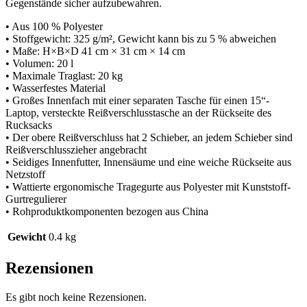
Gegenstände sicher aufzubewahren.
• Aus 100 % Polyester
• Stoffgewicht: 325 g/m², Gewicht kann bis zu 5 % abweichen
• Maße: H×B×D 41 cm × 31 cm × 14 cm
• Volumen: 20 l
• Maximale Traglast: 20 kg
• Wasserfestes Material
• Großes Innenfach mit einer separaten Tasche für einen 15“-
Laptop, versteckte Reißverschlusstasche an der Rückseite des
Rucksacks
• Der obere Reißverschluss hat 2 Schieber, an jedem Schieber sind
Reißverschlusszieher angebracht
• Seidiges Innenfutter, Innensäume und eine weiche Rückseite aus
Netzstoff
• Wattierte ergonomische Tragegurte aus Polyester mit Kunststoff-
Gurtregulierer
• Rohproduktkomponenten bezogen aus China
Gewicht
0.4 kg
Rezensionen
Es gibt noch keine Rezensionen.