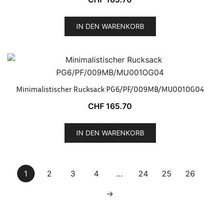
IN DEN WARENKORB
Minimalistischer Rucksack PG6/PF/009MB/MU001OG04
CHF
165.70
IN DEN WARENKORB
1
2
3
4
…
24
25
26
→