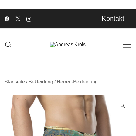
Kontakt
Wachstum Bilder im Bild
Andreas Krois
Startseite
/
Bekleidung
/
Herren-Bekleidung
🔍