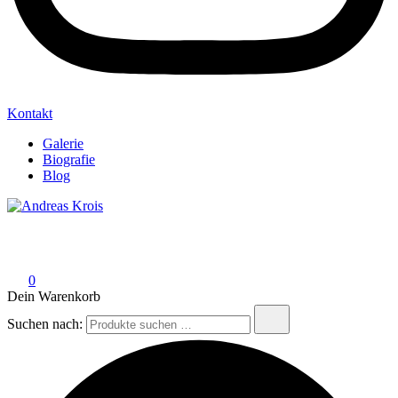
Kontakt
Galerie
Biografie
Blog
Andreas Krois
Wachstum Bilder im Bild
0
Dein Warenkorb
Suchen nach: