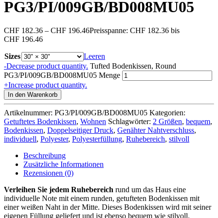
PG3/PI/009GB/BD008MU05
CHF
182.36
–
CHF
196.46
Preisspanne: CHF 182.36 bis
CHF 196.46
Sizes
Leeren
-
Decrease product quantity.
Tufted Bodenkissen, Round
PG3/PI/009GB/BD008MU05 Menge
+
Increase product quantity.
In den Warenkorb
Artikelnummer:
PG3/PI/009GB/BD008MU05
Kategorien:
Getuftetes Bodenkissen
,
Wohnen
Schlagwörter:
2 Größen
,
bequem
,
Bodenkissen
,
Doppelseitiger Druck
,
Genähter Nahtverschluss
,
individuell
,
Polyester
,
Polyesterfüllung
,
Ruhebereich
,
stilvoll
Beschreibung
Zusätzliche Informationen
Rezensionen (0)
Verleihen Sie jedem Ruhebereich
rund um das Haus eine
individuelle Note mit einem runden, getufteten Bodenkissen mit
einer weißen Naht in der Mitte. Dieses Bodenkissen wird mit seiner
eigenen Füllung geliefert und ist ebenso bequem wie stilvoll.