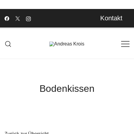
Kontakt
Wachstum Bilder im Bild
Andreas Krois
Bodenkissen
Zurück zur Übersicht