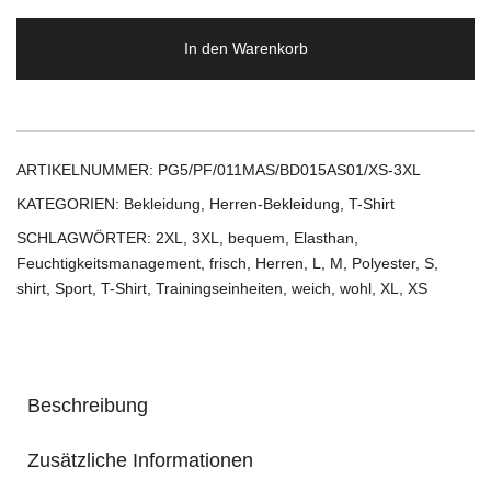
In den Warenkorb
ARTIKELNUMMER:
PG5/PF/011MAS/BD015AS01/XS-3XL
KATEGORIEN:
Bekleidung
,
Herren-Bekleidung
,
T-Shirt
SCHLAGWÖRTER:
2XL
,
3XL
,
bequem
,
Elasthan
,
Feuchtigkeitsmanagement
,
frisch
,
Herren
,
L
,
M
,
Polyester
,
S
,
shirt
,
Sport
,
T-Shirt
,
Trainingseinheiten
,
weich
,
wohl
,
XL
,
XS
Beschreibung
Zusätzliche Informationen