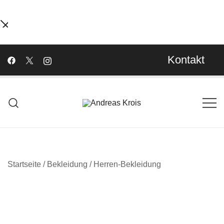
Kontakt
Wachstum Bilder im Bild
Andreas Krois
Startseite
/
Bekleidung
/
Herren-Bekleidung