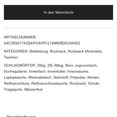
In den Warenkorb
ARTIKELNUMMER:
64C3E667741B4/PG6/PF/174MB/BD019AS02
KATEGORIEN:
Bekleidung
,
Rucksack
,
Rucksack Minimalist
,
Taschen
SCHLAGWÖRTER:
20kg
,
20l
,
Alltag
,
Büro
,
ergonomisch
,
Gurtregulierer
,
Innenfach
,
Innenfutter
,
Innensäume
,
Laptoptasche
,
Minimalistisch
,
Netzstoff
,
Polyester
,
Reisen
,
Reißverschluss
,
Reißverschlusstasche
,
Rucksack
,
Schule
,
Tragegurte
,
Wasserfest