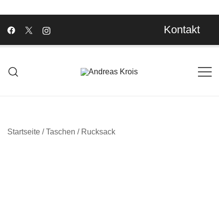
Kontakt
Wachstum Bilder im Bild
Andreas Krois
Startseite
/
Taschen
/
Rucksack