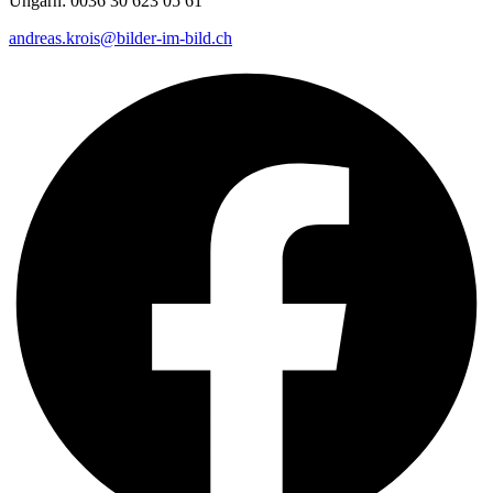
Ungarn: 0036 30 623 05 61
andreas.krois@bilder-im-bild.ch