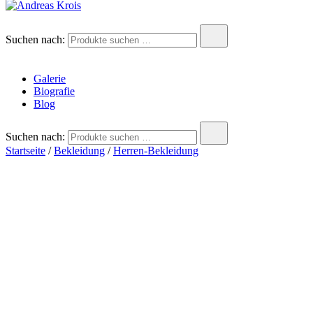
Andreas Krois
Wachstum Bilder im Bild
Suchen nach:
Galerie
Biografie
Blog
Suchen nach:
Startseite
/
Bekleidung
/
Herren-Bekleidung