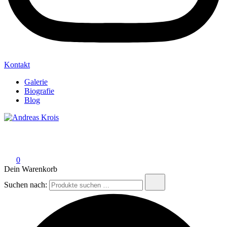
Kontakt
Galerie
Biografie
Blog
Andreas Krois
Wachstum Bilder im Bild
0
Dein Warenkorb
Suchen nach: