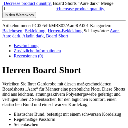
-
Decrease product quantity.
Board Shorts "Aare dark" Menge
+
Increase product quantity.
In den Warenkorb
Artikelnummer:
PG005/PI/MBS02/AareRA001
Kategorien:
Badehosen
,
Bekleidung
,
Herren-Bekleidung
Schlagwörter:
Aare
,
Aare dark
,
Aladin dark
,
Board Short
Beschreibung
Zusätzliche Informationen
Rezensionen (0)
Herren Board Short
Verleihen Sie Ihrer Garderobe mit diesen maßgeschneiderten
Boardshorts „Aare“ für Männer eine persönliche Note. Diese Shorts
sind aus leichtem, atmungsaktivem Polyestergewebe gefertigt und
verfügen über 2 Seitentaschen für den täglichen Komfort, einen
elastischen Bund und ein schwarzes Kordelzug.
Elastischer Bund, befestigt mit einem schwarzen Kordelzug
Regelmäßige Passform
Seitentaschen