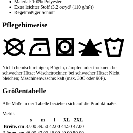
Material: 100% Polyester
Extra leichter Stoff (3,2 oz/yd² (110 g/m²))
Regelmäßiger Schnitt
Pflegehinweise
Nicht chemisch reinigen; Bügeln, dämpfen oder trocknen: bei
schwacher Hitze; Wäschetrockner: bei schwacher Hitze; Nicht
bleichen; Maschinenwäsche: kalt (max. 30C oder 90F).
Größentabelle
Alle Maße in der Tabelle beziehen sich auf die Produktmaße.
Metrik
s
m
l
XL
2XL
Breite, cm
37.00
39.50
42.00
44.50
47.00
Länge, cm
46.00
47.00
48.00
49.00
50.00