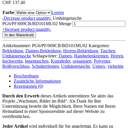
CHF
137.40
Farbe
Leeren
-
Decrease product quantity.
Umhängetasche
PG6/PF/009CB/BD101MU02 Menge
+
Increase product quantity.
In den Warenkorb
Artikelnummer:
PG6/PF/009CB/BD101MU02
Kategorien:
Bekleidung
,
Damen-Bekleidung
,
Herren-Bekleidung
,
Taschen
,
Umhängetasche
Schlagwörter:
Damen
,
Handgelenkriemen
,
Herren
,
hochwertig
,
Innentaschen
,
Kunstleder
,
organisiert
,
Polyester
,
Reißverschluss
,
Schulterriemen
,
Umhängetasche
,
Unisex
,
vielseitig
Beschreibung
Zusätzliche Informationen
Rezensionen (0)
Durch den Erwerb
dieses Artikels unterstützen Sie aktiv das
Projekt „Wachstum, Bilder im Bild“. Als Dank für Ihre
Unterstützung besteht die Möglichkeit, Ihren Namen mit Ihrem
Heimatland in einer Sponsorenliste auf dieser Website zu
veröffentlichen.
Jeder Artikel
wird individuell für Sie angefertigt. Es kann zu