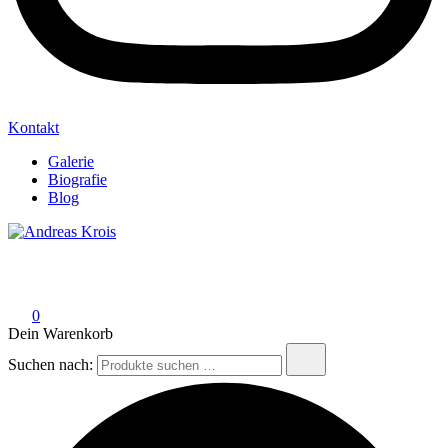
Kontakt
Galerie
Biografie
Blog
Andreas Krois
Wachstum Bilder im Bild
0
Dein Warenkorb
Suchen nach: