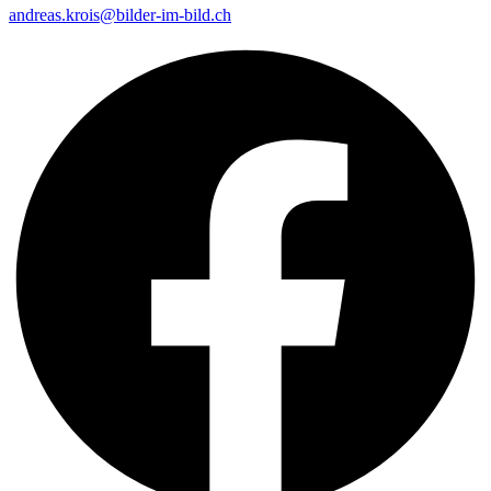
andreas.krois@bilder-im-bild.ch