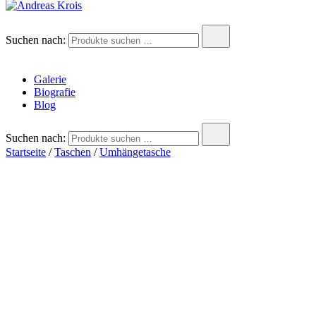
Andreas Krois
Wachstum Bilder im Bild
Suchen nach:
Galerie
Biografie
Blog
Suchen nach:
Startseite
/
Taschen
/
Umhängetasche