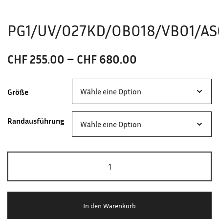
PG1/UV/027KD/OB018/VB01/A
CHF
255.00
–
CHF
680.00
Größe
Randausführung
In den Warenkorb