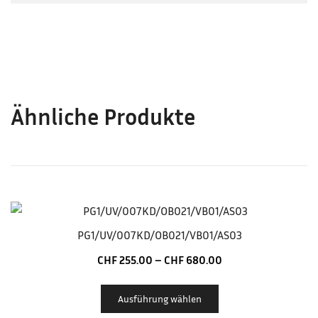
Ähnliche Produkte
PG1/UV/007KD/OB021/VB01/AS03
CHF
255.00
–
CHF
680.00
Ausführung wählen