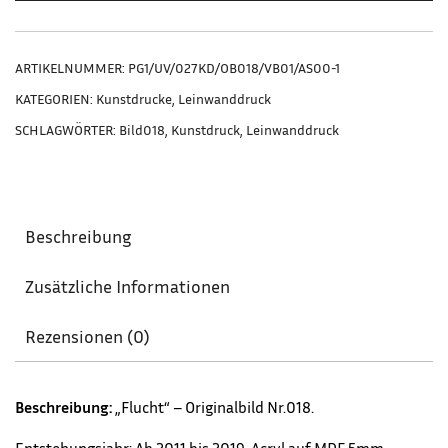
ARTIKELNUMMER:
PG1/UV/027KD/OB018/VB01/AS00-1
KATEGORIEN:
Kunstdrucke
,
Leinwanddruck
SCHLAGWÖRTER:
Bild018
,
Kunstdruck
,
Leinwanddruck
Beschreibung
Zusätzliche Informationen
Rezensionen (0)
Beschreibung:
„Flucht“ – Originalbild
Nr.018.
Entstehungsjahr: Ab 2011 bis 2019, Acryl auf MDF 5mm