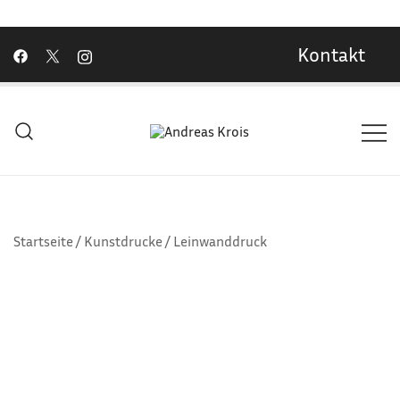
Kontakt
Wachstum Bilder im Bild
Andreas Krois
Startseite
/
Kunstdrucke
/
Leinwanddruck