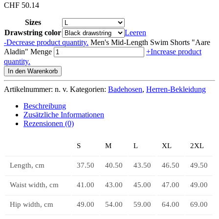
CHF
50.14
Sizes
Drawstring color
Leeren
-
Decrease product quantity.
Men's Mid-Length Swim Shorts "Aare
Aladin" Menge
+
Increase product
quantity.
In den Warenkorb
Artikelnummer:
n. v.
Kategorien:
Badehosen
,
Herren-Bekleidung
Beschreibung
Zusätzliche Informationen
Rezensionen (0)
S
M
L
XL
2XL
Length, cm
37.50
40.50
43.50
46.50
49.50
Waist width, cm
41.00
43.00
45.00
47.00
49.00
Hip width, cm
49.00
54.00
59.00
64.00
69.00