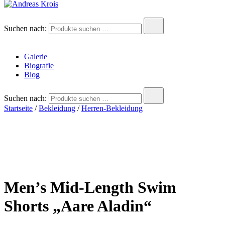
Andreas Krois
Wachstum Bilder im Bild
Suchen nach:
Galerie
Biografie
Blog
Suchen nach:
Startseite
/
Bekleidung
/
Herren-Bekleidung
Men’s Mid-Length Swim
Shorts „Aare Aladin“