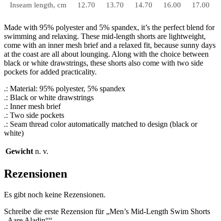
Inseam length, cm
12.70
13.70
14.70
16.00
17.00
Made with 95% polyester and 5% spandex, it’s the perfect blend for
swimming and relaxing. These mid-length shorts are lightweight,
come with an inner mesh brief and a relaxed fit, because sunny days
at the coast are all about lounging. Along with the choice between
black or white drawstrings, these shorts also come with two side
pockets for added practicality.
.: Material: 95% polyester, 5% spandex
.: Black or white drawstrings
.: Inner mesh brief
.: Two side pockets
.: Seam thread color automatically matched to design (black or
white)
Gewicht
n. v.
Rezensionen
Es gibt noch keine Rezensionen.
Schreibe die erste Rezension für „Men’s Mid-Length Swim Shorts
„Aare Aladin““