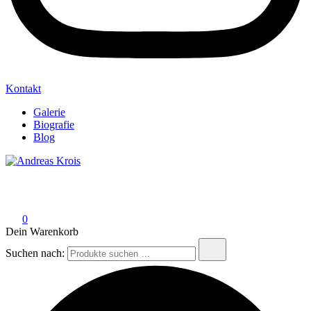
Kontakt
Galerie
Biografie
Blog
Andreas Krois
Wachstum Bilder im Bild
0
Dein Warenkorb
Suchen nach: