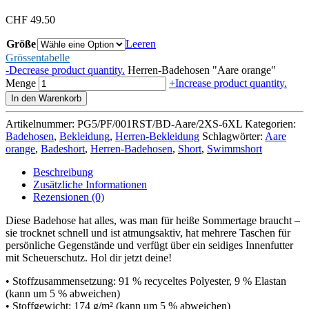
CHF
49.50
Größe
Leeren
Grössentabelle
-
Decrease product quantity.
Herren-Badehosen "Aare orange"
Menge
+
Increase product quantity.
In den Warenkorb
Artikelnummer:
PG5/PF/001RST/BD-Aare/2XS-6XL
Kategorien:
Badehosen
,
Bekleidung
,
Herren-Bekleidung
Schlagwörter:
Aare
orange
,
Badeshort
,
Herren-Badehosen
,
Short
,
Swimmshort
Beschreibung
Zusätzliche Informationen
Rezensionen (0)
Diese Badehose hat alles, was man für heiße Sommertage braucht –
sie trocknet schnell und ist atmungsaktiv, hat mehrere Taschen für
persönliche Gegenstände und verfügt über ein seidiges Innenfutter
mit Scheuerschutz. Hol dir jetzt deine!
• Stoffzusammensetzung: 91 % recyceltes Polyester, 9 % Elastan
(kann um 5 % abweichen)
• Stoffgewicht: 174 g/m² (kann um 5 % abweichen)