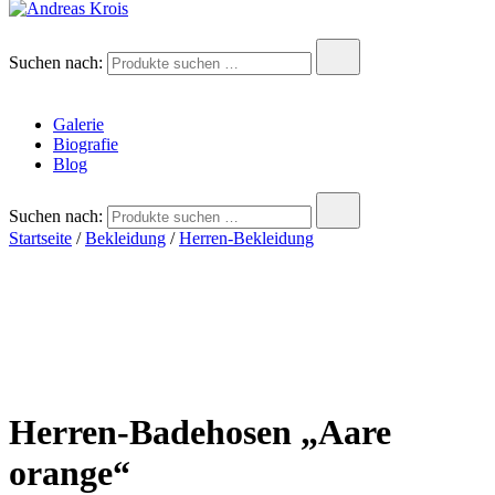
Andreas Krois
Wachstum Bilder im Bild
Suchen nach:
Galerie
Biografie
Blog
Suchen nach:
Startseite
/
Bekleidung
/
Herren-Bekleidung
Herren-Badehosen „Aare
orange“