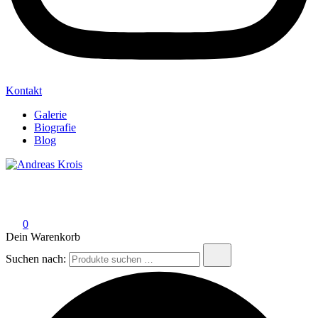
Kontakt
Galerie
Biografie
Blog
Andreas Krois
Wachstum Bilder im Bild
0
Dein Warenkorb
Suchen nach: