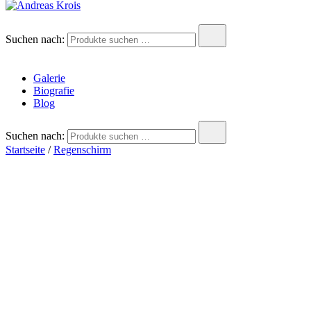
Andreas Krois
Wachstum Bilder im Bild
Suchen nach:
Galerie
Biografie
Blog
Suchen nach:
Startseite
/
Regenschirm