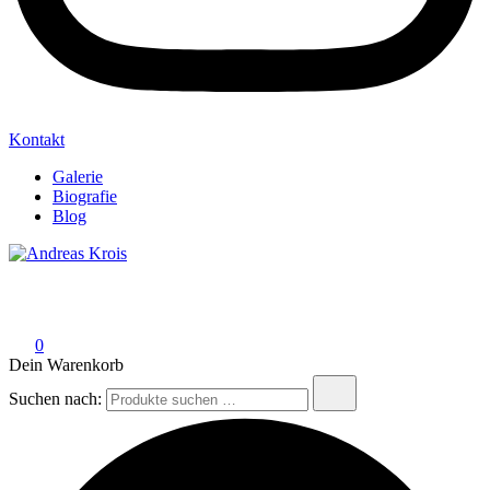
Kontakt
Galerie
Biografie
Blog
Andreas Krois
Wachstum Bilder im Bild
0
Dein Warenkorb
Suchen nach: