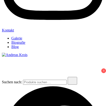
Kontakt
Galerie
Biografie
Blog
Andreas Krois
Wachstum Bilder im Bild
0
Suchen nach: