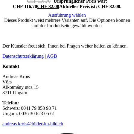
CHF
116.70
Ursprünglicher Preis war:
CHF 116.70
CHF
82.00
Aktueller Preis ist: CHF 82.00.
Ausführung wählen
Dieses Produkt weist mehrere Varianten auf. Die Optionen können
auf der Produktseite gewählt werden
Der Künstler freut sich, Ihnen bei Fragen weiter helfen zu können.
Datenschutzerklärung
|
AGB
Kontakt
Andreas Krois
Vörs
Alkotmány utca 15
8711 Ungarn
Telefon:
Schweiz: 0041 79 858 98 71
Ungarn: 0036 30 623 05 61
andreas.krois@bilder-im-bild.ch