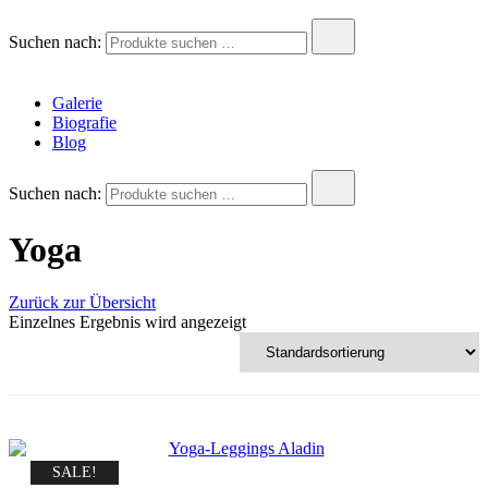
Andreas Krois
Wachstum Bilder im Bild
Suchen nach:
Galerie
Biografie
Blog
Suchen nach:
Yoga
Zurück zur Übersicht
Einzelnes Ergebnis wird angezeigt
SALE!