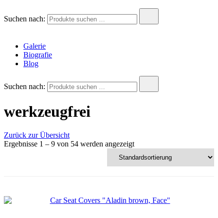
Andreas Krois
Wachstum Bilder im Bild
Suchen nach:
Galerie
Biografie
Blog
Suchen nach:
werkzeugfrei
Zurück zur Übersicht
Ergebnisse 1 – 9 von 54 werden angezeigt