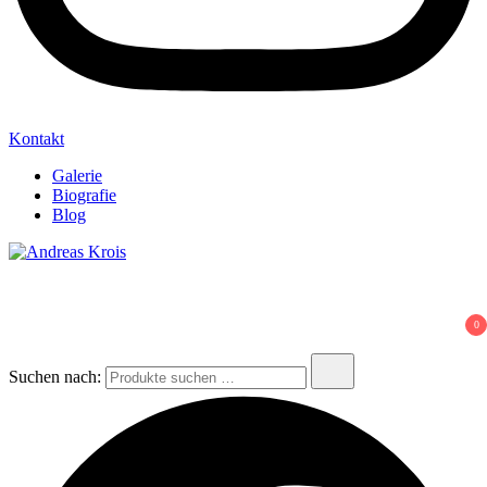
Kontakt
Galerie
Biografie
Blog
Andreas Krois
Wachstum Bilder im Bild
0
Suchen nach: