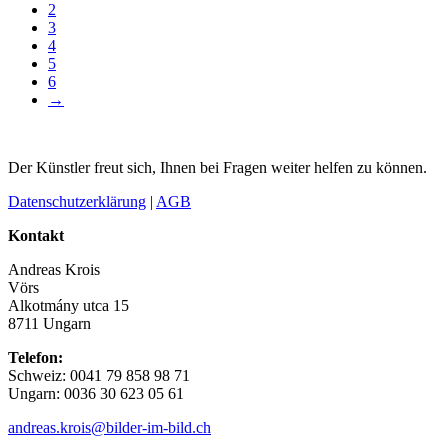
2
3
4
5
6
→
Der Künstler freut sich, Ihnen bei Fragen weiter helfen zu können.
Datenschutzerklärung
|
AGB
Kontakt
Andreas Krois
Vörs
Alkotmány utca 15
8711 Ungarn
Telefon:
Schweiz: 0041 79 858 98 71
Ungarn: 0036 30 623 05 61
andreas.krois@bilder-im-bild.ch