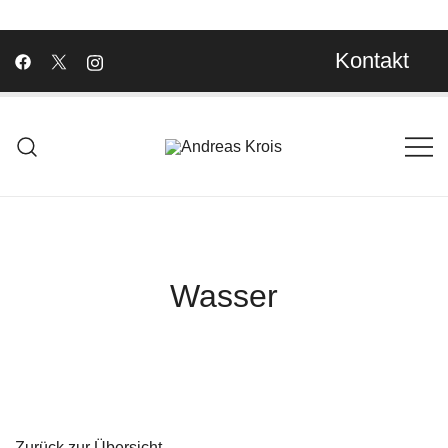
Kontakt
Wachstum Bilder im Bild
Andreas Krois
Wasser
Zurück zur Übersicht