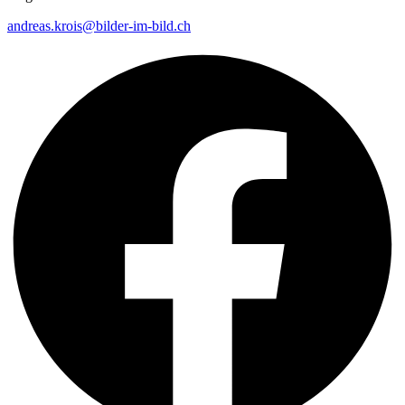
andreas.krois@bilder-im-bild.ch