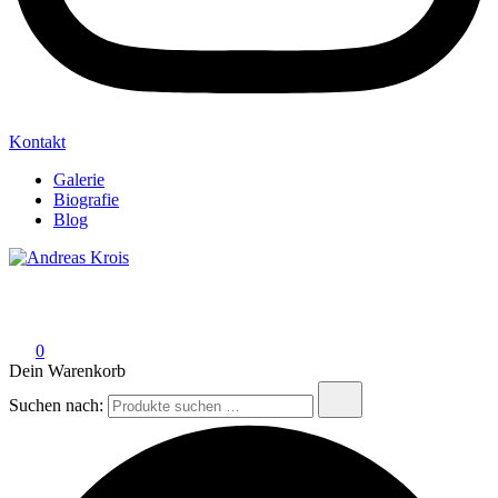
Kontakt
Galerie
Biografie
Blog
Andreas Krois
Wachstum Bilder im Bild
0
Dein Warenkorb
Suchen nach: