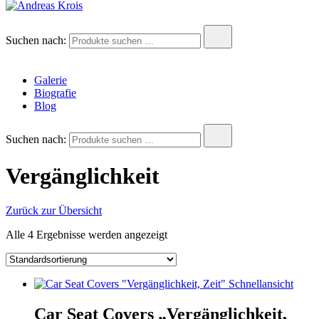
Andreas Krois
Wachstum Bilder im Bild
Suchen nach:
Galerie
Biografie
Blog
Suchen nach:
Vergänglichkeit
Zurück zur Übersicht
Alle 4 Ergebnisse werden angezeigt
Schnellansicht
Car Seat Covers „Vergänglichkeit,