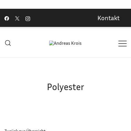
Kontakt
Wachstum Bilder im Bild
Andreas Krois
Polyester