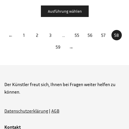
Ausführung wählen
←
1
2
3
…
55
56
57
58
59
→
Der Künstler freut sich, Ihnen bei Fragen weiter helfen zu
können.
Datenschutzerklärung
|
AGB
Kontakt