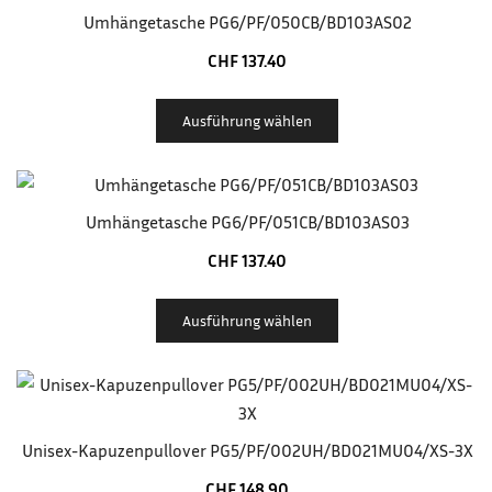
Umhängetasche PG6/PF/050CB/BD103AS02
CHF
137.40
Ausführung wählen
Umhängetasche PG6/PF/051CB/BD103AS03
CHF
137.40
Ausführung wählen
Unisex-Kapuzenpullover PG5/PF/002UH/BD021MU04/XS-3X
CHF
148.90