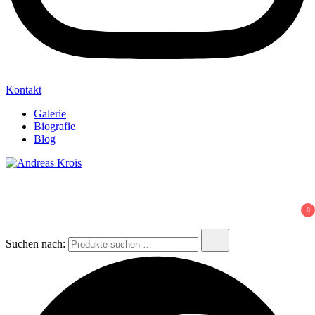
Kontakt
Galerie
Biografie
Blog
Andreas Krois
Wachstum Bilder im Bild
0
Suchen nach: