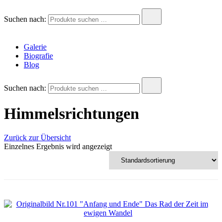
Andreas Krois
Wachstum Bilder im Bild
Suchen nach:
Galerie
Biografie
Blog
Suchen nach:
Himmelsrichtungen
Zurück zur Übersicht
Einzelnes Ergebnis wird angezeigt