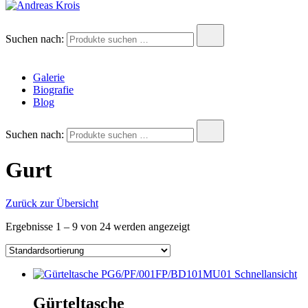
Andreas Krois
Wachstum Bilder im Bild
Suchen nach:
Galerie
Biografie
Blog
Suchen nach:
Gurt
Zurück zur Übersicht
Ergebnisse 1 – 9 von 24 werden angezeigt
Schnellansicht
Gürteltasche