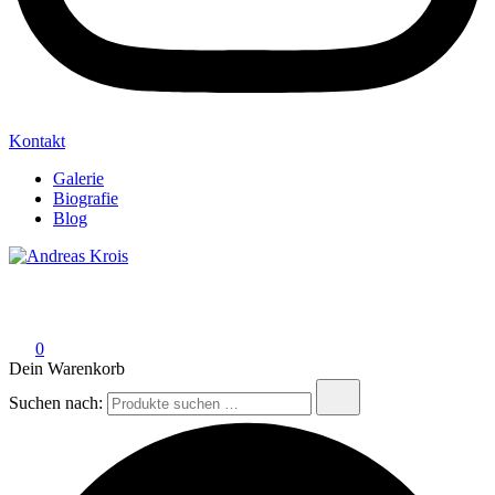
Kontakt
Galerie
Biografie
Blog
Andreas Krois
Wachstum Bilder im Bild
0
Dein Warenkorb
Suchen nach: