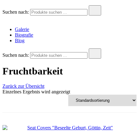
Andreas Krois
Wachstum Bilder im Bild
Suchen nach:
Galerie
Biografie
Blog
Suchen nach:
Fruchtbarkeit
Zurück zur Übersicht
Einzelnes Ergebnis wird angezeigt