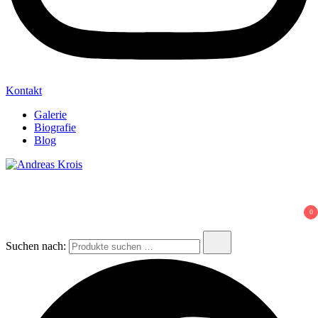
Kontakt
Galerie
Biografie
Blog
Andreas Krois
Wachstum Bilder im Bild
0
Suchen nach: