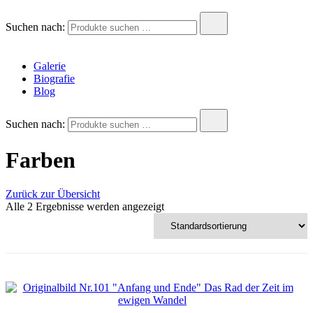
Andreas Krois
Wachstum Bilder im Bild
Suchen nach:
Galerie
Biografie
Blog
Suchen nach:
Farben
Zurück zur Übersicht
Alle 2 Ergebnisse werden angezeigt