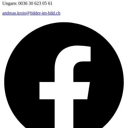
Ungarn: 0036 30 623 05 61
andreas.krois@bilder-im-bild.ch