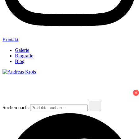
Kontakt
Galerie
Biografie
Blog
Andreas Krois
Wachstum Bilder im Bild
0
Suchen nach: