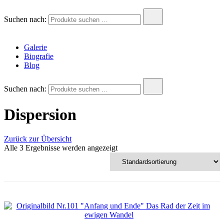
Andreas Krois
Wachstum Bilder im Bild
Suchen nach:
Galerie
Biografie
Blog
Suchen nach:
Dispersion
Zurück zur Übersicht
Alle 3 Ergebnisse werden angezeigt