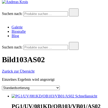
Andreas Krois
Wachstum Bilder im Bild
Suchen nach:
Galerie
Biografie
Blog
Suchen nach:
Bild103AS02
Zurück zur Übersicht
Einzelnes Ergebnis wird angezeigt
Schnellansicht
PG1/UV/081KD/OB103/VB01/AS02