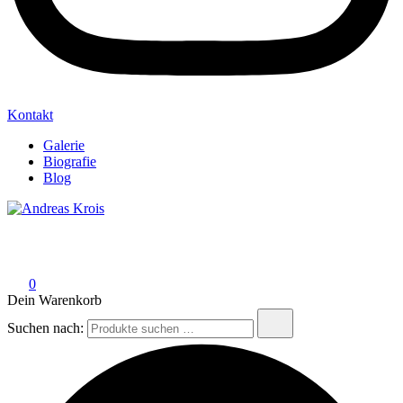
Kontakt
Galerie
Biografie
Blog
Andreas Krois
Wachstum Bilder im Bild
0
Dein Warenkorb
Suchen nach: