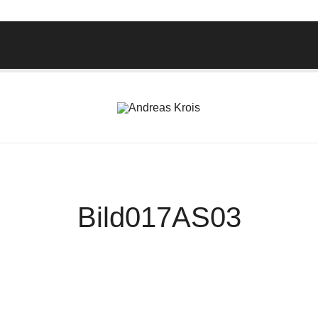
Wachstum Bilder im Bild
Andreas Krois
Bild017AS03