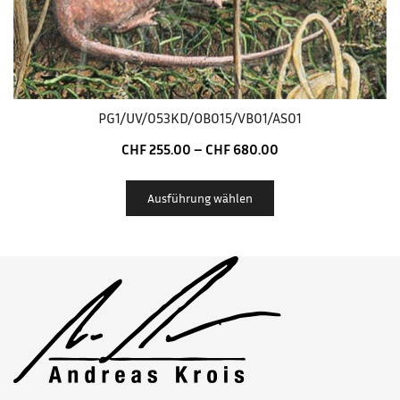
PG1/UV/053KD/OB015/VB01/AS01
CHF
255.00
–
CHF
680.00
Ausführung wählen