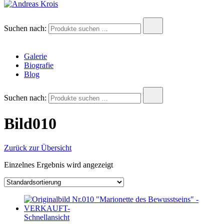
Andreas Krois
Wachstum Bilder im Bild
Suchen nach:
Galerie
Biografie
Blog
Suchen nach:
Bild010
Zurück zur Übersicht
Einzelnes Ergebnis wird angezeigt
Schnellansicht