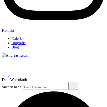
Kontakt
Galerie
Biografie
Blog
Andreas Krois
Wachstum Bilder im Bild
0
Dein Warenkorb
Suchen nach: