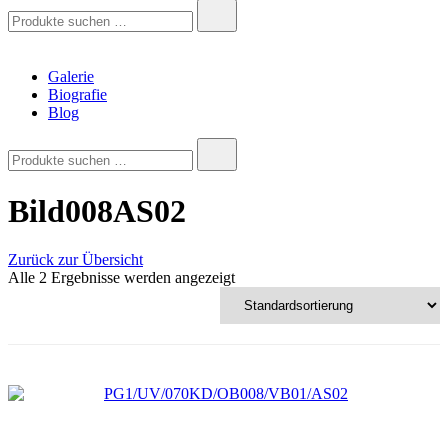
Andreas Krois
Wachstum Bilder im Bild
Suchen
nach:
Galerie
Biografie
Blog
Suchen
nach:
Bild008AS02
Zurück zur Übersicht
Alle 2 Ergebnisse werden angezeigt