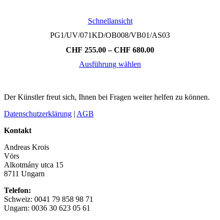
Schnellansicht
PG1/UV/071KD/OB008/VB01/AS03
Preisspanne:
CHF
255.00
–
CHF
680.00
CHF 255.00
Ausführung wählen
bis
Dieses
CHF 680.00
Produkt
weist
Der Künstler freut sich, Ihnen bei Fragen weiter helfen zu können.
mehrere
Varianten
Datenschutzerklärung
|
AGB
auf.
Die
Kontakt
Optionen
können
Andreas Krois
auf
Vörs
der
Alkotmány utca 15
Produktseite
8711 Ungarn
gewählt
werden
Telefon:
Schweiz: 0041 79 858 98 71
Ungarn: 0036 30 623 05 61