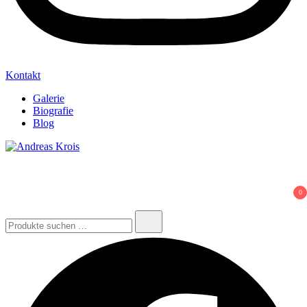
Kontakt
Galerie
Biografie
Blog
Andreas Krois
Wachstum Bilder im Bild
0
Suchen
nach: