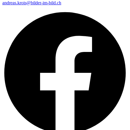
andreas.krois@bilder-im-bild.ch