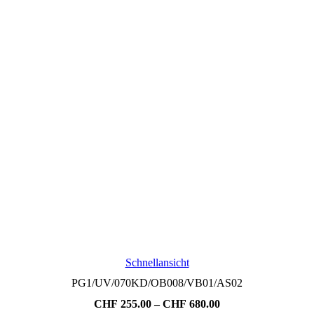
Schnellansicht
PG1/UV/070KD/OB008/VB01/AS02
Preisspanne:
CHF
255.00
–
CHF
680.00