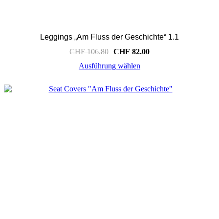
Leggings „Am Fluss der Geschichte“ 1.1
Ursprünglicher
Aktueller
CHF
106.80
CHF
82.00
Preis
Preis
Ausführung wählen
war:
ist:
Dieses
CHF 106.80
CHF 82.00.
Produkt
weist
mehrere
Varianten
auf.
Die
Optionen
können
auf
der
Produktseite
gewählt
werden