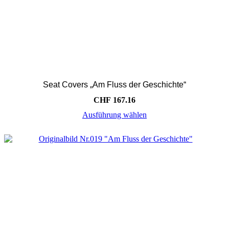
Seat Covers „Am Fluss der Geschichte“
CHF
167.16
Ausführung wählen
Dieses
Produkt
weist
mehrere
Varianten
auf.
Die
Optionen
können
auf
der
Produktseite