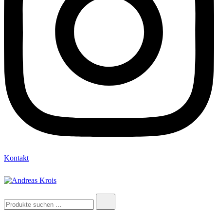
Kontakt
Andreas Krois
Wachstum Bilder im Bild
Suchen
nach: