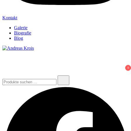
Kontakt
Galerie
Biografie
Blog
Andreas Krois
Wachstum Bilder im Bild
0
Suchen
nach: