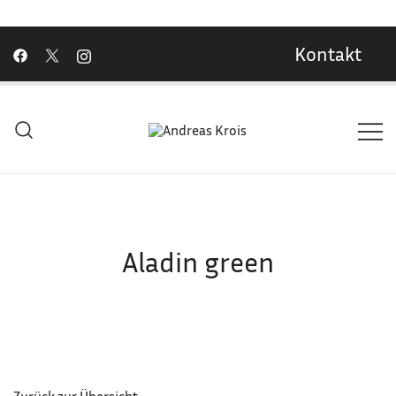
Kontakt
Wachstum Bilder im Bild
Andreas Krois
Aladin green