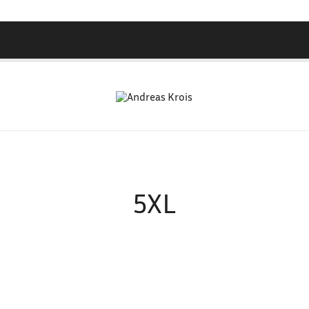
Wachstum Bilder im Bild
Andreas Krois
5XL