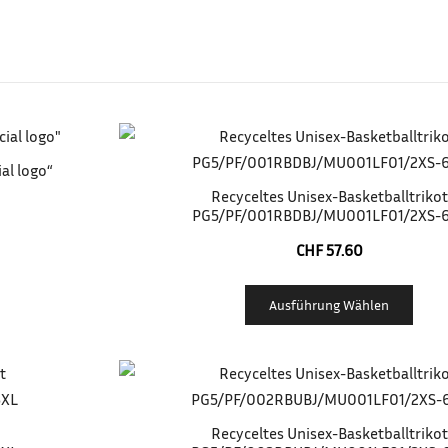
al logo“
Recyceltes Unisex-Basketballtrikot
PG5/PF/001RBDBJ/MU001LF01/2XS-
CHF
57.60
Ausführung Wählen
Recyceltes Unisex-Basketballtrikot