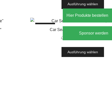
Ausführung wählen
Hier Produkte bestellen
SALE!
“
Car Seat Covers „Aladin white, Fa
Sponsor werden
CHF
167.16
CHF
95.00
Ausführung wählen