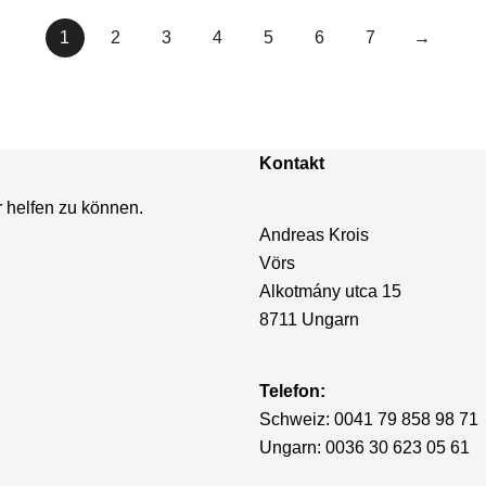
1
2
3
4
5
6
7
→
Kontakt
r helfen zu können.
Andreas Krois
Vörs
Alkotmány utca 15
8711 Ungarn
Telefon:
Schweiz: 0041 79 858 98 71
Ungarn: 0036 30 623 05 61