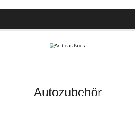
Wachstum Bilder im Bild
Andreas Krois
Autozubehör