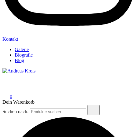
Kontakt
Galerie
Biografie
Blog
Andreas Krois
Wachstum Bilder im Bild
0
Dein Warenkorb
Suchen nach: