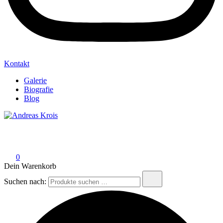
Kontakt
Galerie
Biografie
Blog
Andreas Krois
Wachstum Bilder im Bild
0
Dein Warenkorb
Suchen nach: