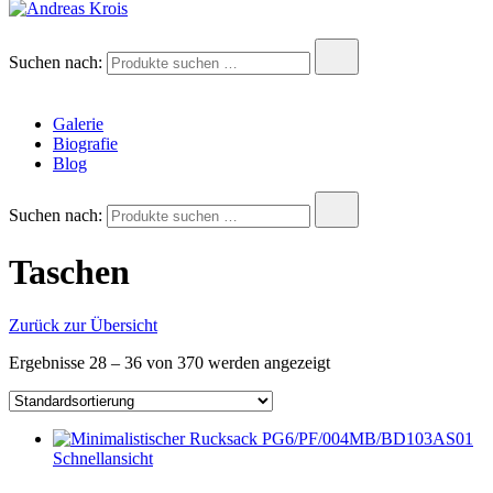
Andreas Krois
Wachstum Bilder im Bild
Suchen nach:
Galerie
Biografie
Blog
Suchen nach:
Taschen
Zurück zur Übersicht
Ergebnisse 28 – 36 von 370 werden angezeigt
Schnellansicht