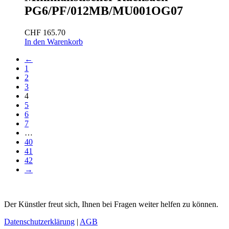
PG6/PF/012MB/MU001OG07
CHF
165.70
In den Warenkorb
←
1
2
3
4
5
6
7
…
40
41
42
→
Der Künstler freut sich, Ihnen bei Fragen weiter helfen zu können.
Datenschutzerklärung
|
AGB