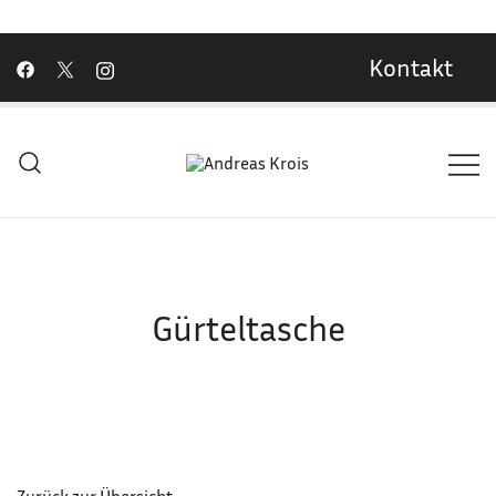
Kontakt
Wachstum Bilder im Bild
Andreas Krois
Gürteltasche