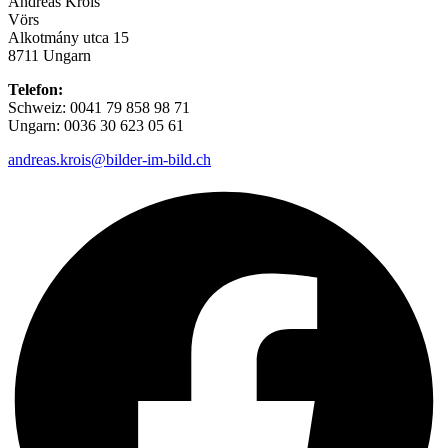
Andreas Krois
Vörs
Alkotmány utca 15
8711 Ungarn
Telefon:
Schweiz: 0041 79 858 98 71
Ungarn: 0036 30 623 05 61
andreas.krois@bilder-im-bild.ch