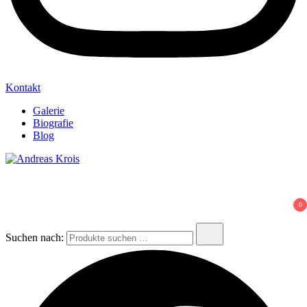
Kontakt
Galerie
Biografie
Blog
Andreas Krois
Wachstum Bilder im Bild
0
Suchen nach: