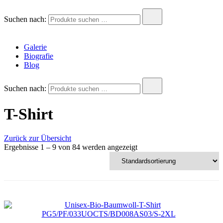
Andreas Krois
Wachstum Bilder im Bild
Suchen nach:
Galerie
Biografie
Blog
Suchen nach:
T-Shirt
Zurück zur Übersicht
Ergebnisse 1 – 9 von 84 werden angezeigt