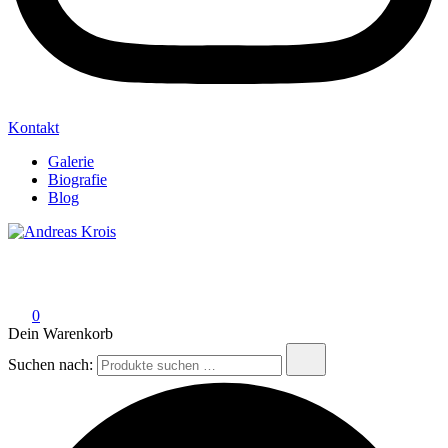
Kontakt
Galerie
Biografie
Blog
Andreas Krois
Wachstum Bilder im Bild
0
Dein Warenkorb
Suchen nach: