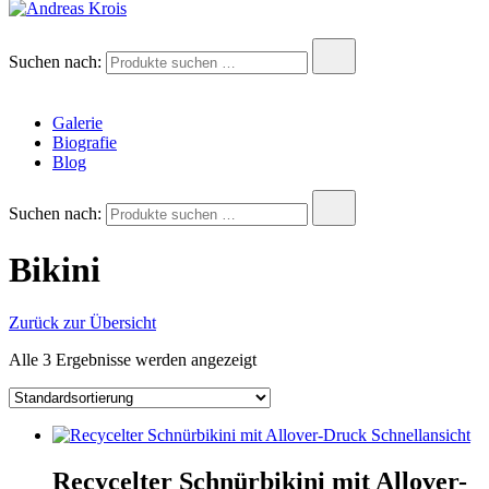
Andreas Krois
Wachstum Bilder im Bild
Suchen nach:
Galerie
Biografie
Blog
Suchen nach:
Bikini
Zurück zur Übersicht
Alle 3 Ergebnisse werden angezeigt
Schnellansicht
Recycelter Schnürbikini mit Allover-